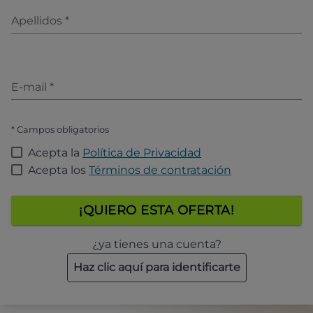
Apellidos
*
E-mail
*
* Campos obligatorios
Acepta la
Política de Privacidad
Acepta los
Términos de contratación
¡QUIERO ESTA OFERTA!
¿ya tienes una cuenta?
Haz clic aquí para identificarte