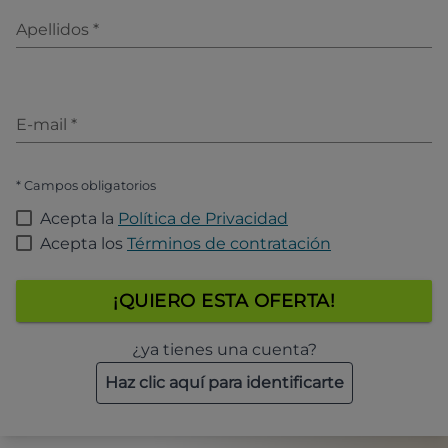
Apellidos
*
E-mail
*
* Campos obligatorios
Acepta la
Política de Privacidad
Acepta los
Términos de contratación
¡QUIERO ESTA OFERTA!
¿ya tienes una cuenta?
Haz clic aquí para identificarte