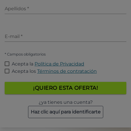
Apellidos
*
E-mail
*
* Campos obligatorios
Acepta la
Política de Privacidad
Acepta los
Términos de contratación
¡QUIERO ESTA OFERTA!
¿ya tienes una cuenta?
Haz clic aquí para identificarte