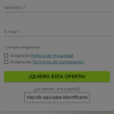
Apellidos
*
E-mail
*
* Campos obligatorios
Acepta la
Política de Privacidad
Acepta los
Términos de contratación
¡QUIERO ESTA OFERTA!
¿ya tienes una cuenta?
Haz clic aquí para identificarte