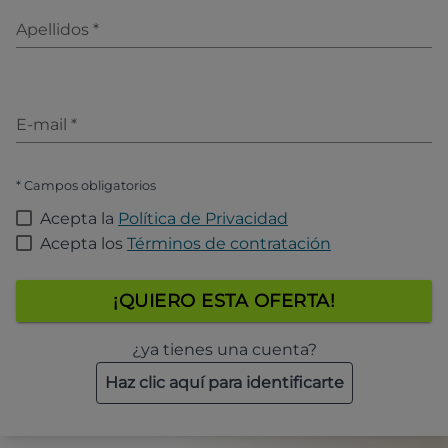
Apellidos
*
E-mail
*
* Campos obligatorios
Acepta la
Política de Privacidad
Acepta los
Términos de contratación
¡QUIERO ESTA OFERTA!
¿ya tienes una cuenta?
Haz clic aquí para identificarte