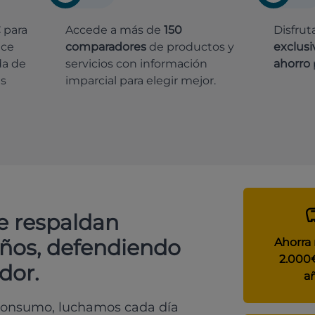
€
para
Accede a más de
150
Disfrut
ece
comparadores
de productos y
exclusi
da de
servicios con información
ahorro
es
imparcial para elegir mejor.
e respaldan
años, defendiendo
Ahorra
2.000
dor.
a
 consumo, luchamos cada día