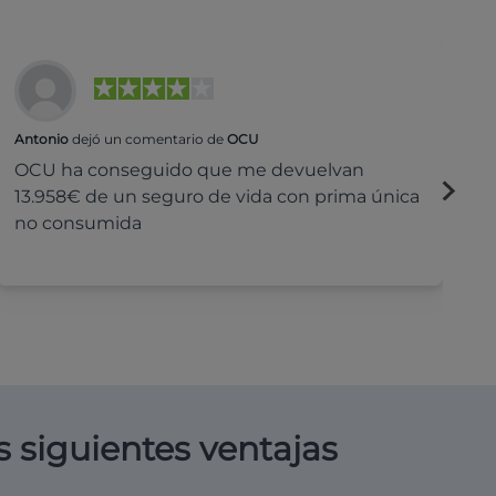
Antonio
dejó un comentario de
OCU
Na
OCU ha conseguido que me devuelvan
H
13.958€ de un seguro de vida con prima única
c
no consumida
s siguientes ventajas