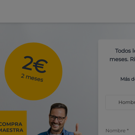
Todos l
2€
meses. Ri
2 meses
Más d
Homb
Nombre
*