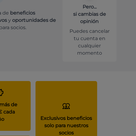
Pero...
a de
beneficios
si cambias de
vos
y
oportunidades de
opinión
para socios.
Puedes cancelar
tu cuenta en
cualquier
momento
 más de
€ cada
Exclusivos beneficios
ño
solo para nuestros
socios