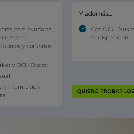
Y además...
oras para ayudarte
Con OCU Plus t
acertadas,
tu disposición
 Modelos y contratos
ket y OCU Digital
sual
con información
QUIERO PROBAR LOS 
rés