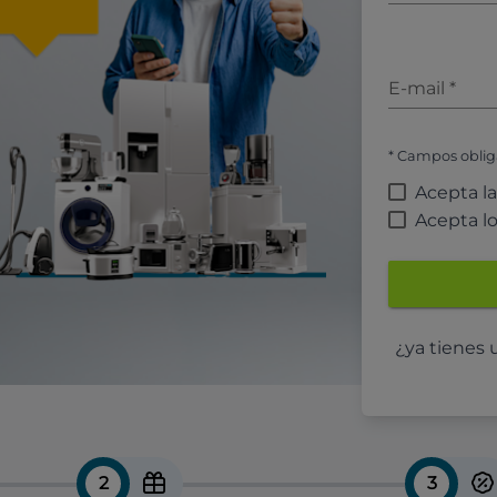
E-mail
*
* Campos oblig
Acepta l
Acepta l
¿ya tienes
2
3