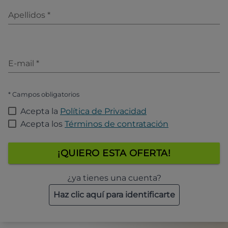
Apellidos
*
E-mail
*
* Campos obligatorios
Acepta la
Política de Privacidad
Acepta los
Términos de contratación
¡QUIERO ESTA OFERTA!
¿ya tienes una cuenta?
Haz clic aquí para identificarte