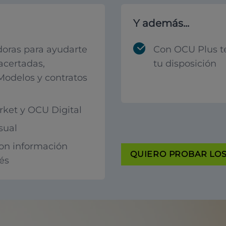
Y además...
oras para ayudarte
Con OCU Plus t
acertadas,
tu disposición
 Modelos y contratos
ket y OCU Digital
sual
con información
QUIERO PROBAR LOS 
rés