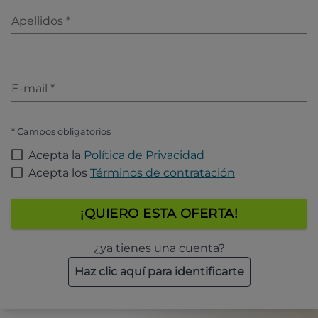
Apellidos
*
E-mail
*
* Campos obligatorios
Acepta la
Política de Privacidad
Acepta los
Términos de contratación
¡QUIERO ESTA OFERTA!
¿ya tienes una cuenta?
Haz clic aquí para identificarte