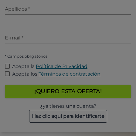
Apellidos
*
E-mail
*
* Campos obligatorios
Acepta la
Política de Privacidad
Acepta los
Términos de contratación
¡QUIERO ESTA OFERTA!
¿ya tienes una cuenta?
Haz clic aquí para identificarte