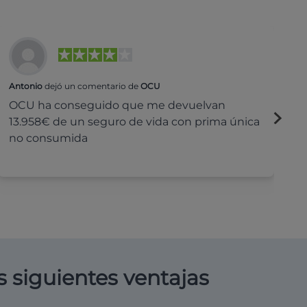
Antonio
dejó un comentario de
OCU
Na
OCU ha conseguido que me devuelvan
H
13.958€ de un seguro de vida con prima única
c
no consumida
s siguientes ventajas