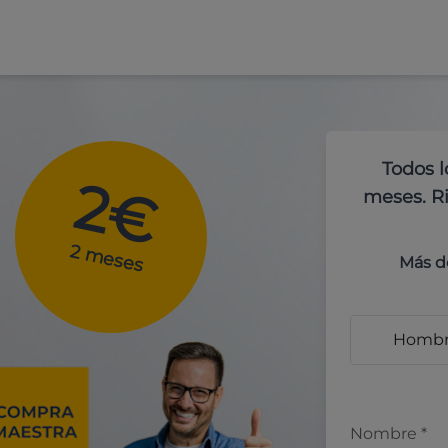
Todos l
2€
meses. Ri
2 meses
Más d
Homb
Nombre
*