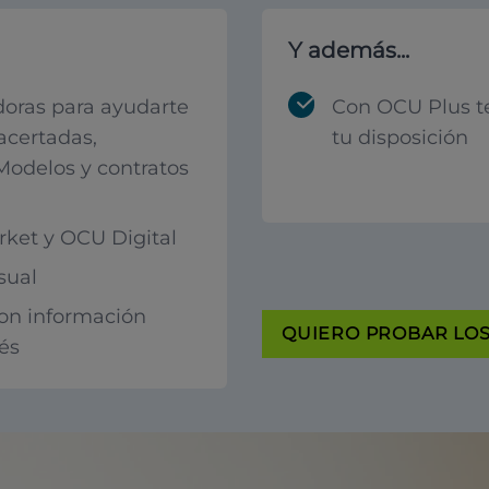
Y además...
oras para ayudarte
Con OCU Plus t
acertadas,
tu disposición
 Modelos y contratos
ket y OCU Digital
sual
con información
QUIERO PROBAR LOS 
rés