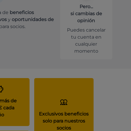
Pero...
a de
beneficios
si cambias de
vos
y
oportunidades de
opinión
para socios.
Puedes cancelar
tu cuenta en
cualquier
momento
 más de
€ cada
Exclusivos beneficios
ño
solo para nuestros
socios