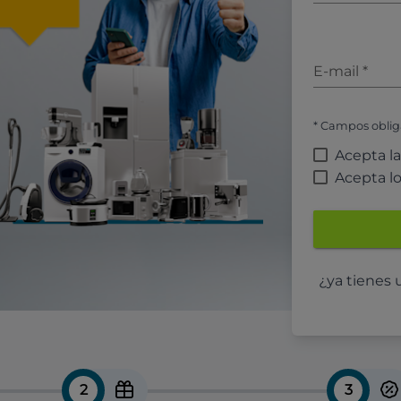
E-mail
*
* Campos oblig
Acepta l
Acepta l
¿ya tienes
2
3