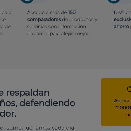
€
para
Accede a más de
150
Disfrut
ece
comparadores
de productos y
exclusi
da de
servicios con información
ahorro
es
imparcial para elegir mejor.
e respaldan
años, defendiendo
Ahorra
2.000
dor.
a
 consumo, luchamos cada día