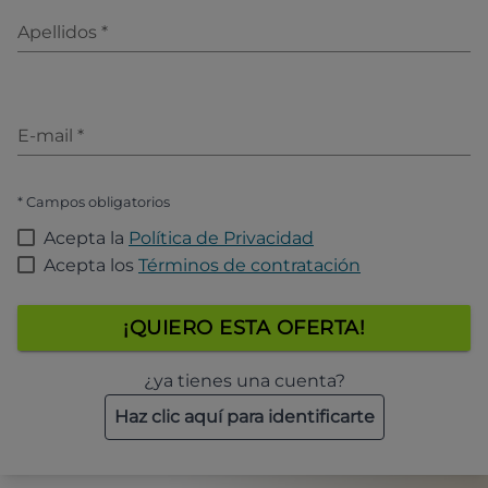
Apellidos
*
E-mail
*
* Campos obligatorios
Acepta la
Política de Privacidad
Acepta los
Términos de contratación
¡QUIERO ESTA OFERTA!
¿ya tienes una cuenta?
Haz clic aquí para identificarte