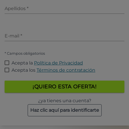
Apellidos
*
E-mail
*
* Campos obligatorios
Acepta la
Política de Privacidad
Acepta los
Términos de contratación
¡QUIERO ESTA OFERTA!
¿ya tienes una cuenta?
Haz clic aquí para identificarte