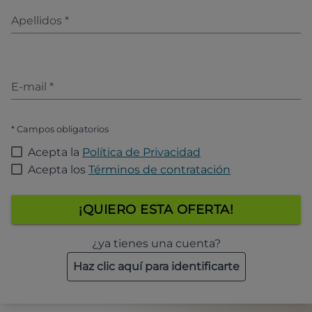
Apellidos
*
E-mail
*
* Campos obligatorios
Acepta la
Política de Privacidad
Acepta los
Términos de contratación
¡QUIERO ESTA OFERTA!
¿ya tienes una cuenta?
Haz clic aquí para identificarte