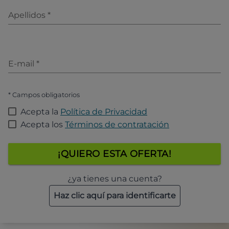
Apellidos
*
E-mail
*
* Campos obligatorios
Acepta la
Política de Privacidad
Acepta los
Términos de contratación
¡QUIERO ESTA OFERTA!
¿ya tienes una cuenta?
Haz clic aquí para identificarte