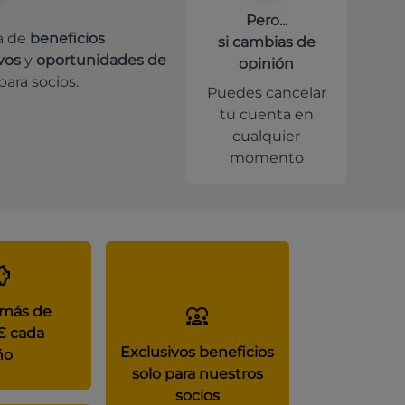
Pero...
a de
beneficios
si cambias de
vos
y
oportunidades de
opinión
para socios.
Puedes cancelar
tu cuenta en
cualquier
momento
 más de
€ cada
Exclusivos beneficios
ño
solo para nuestros
socios