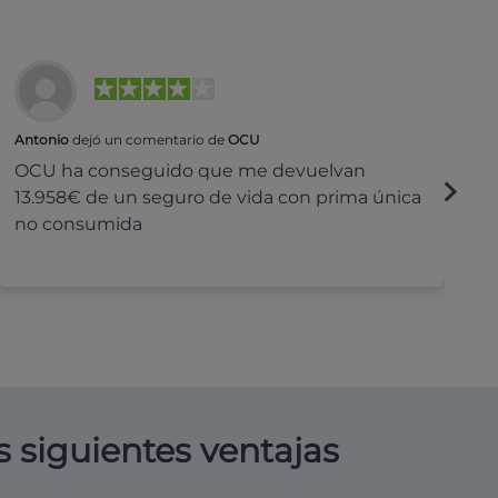
Antonio
dejó un comentario de
OCU
Na
OCU ha conseguido que me devuelvan
H
13.958€ de un seguro de vida con prima única
c
no consumida
s siguientes ventajas