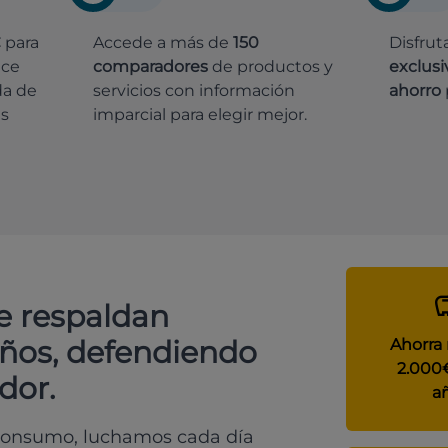
€
para
Accede a más de
150
Disfrut
ece
comparadores
de productos y
exclusi
da de
servicios con información
ahorro
es
imparcial para elegir mejor.
e respaldan
años, defendiendo
Ahorra
2.000
dor.
a
 consumo, luchamos cada día