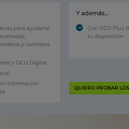
Y además...
oras para ayudarte
Con OCU Plus t
acertadas,
tu disposición
 Modelos y contratos
ket y OCU Digital
sual
con información
QUIERO PROBAR LOS 
rés