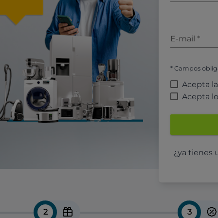
E-mail
*
* Campos oblig
Acepta l
Acepta l
¿ya tienes
2
3