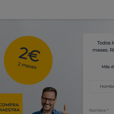
Todos l
2€
meses. Ri
2 meses
Más d
Homb
Nombre
*