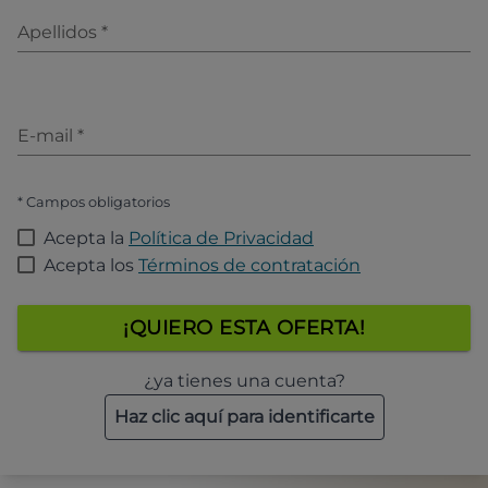
Apellidos
*
E-mail
*
* Campos obligatorios
Acepta la
Política de Privacidad
Acepta los
Términos de contratación
¡QUIERO ESTA OFERTA!
¿ya tienes una cuenta?
Haz clic aquí para identificarte