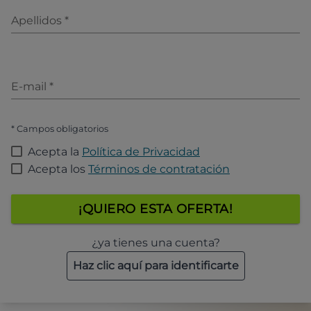
Apellidos
*
E-mail
*
* Campos obligatorios
Acepta la
Política de Privacidad
Acepta los
Términos de contratación
¡QUIERO ESTA OFERTA!
¿ya tienes una cuenta?
Haz clic aquí para identificarte