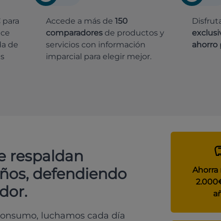
€
para
Accede a más de
150
Disfrut
ece
comparadores
de productos y
exclusi
da de
servicios con información
ahorro
es
imparcial para elegir mejor.
e respaldan
años, defendiendo
Ahorra
2.000
dor.
a
 consumo, luchamos cada día