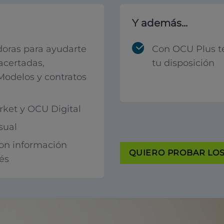
Y además...
oras para ayudarte
Con OCU Plus t
acertadas,
tu disposición
 Modelos y contratos
ket y OCU Digital
sual
con información
QUIERO PROBAR LOS 
rés