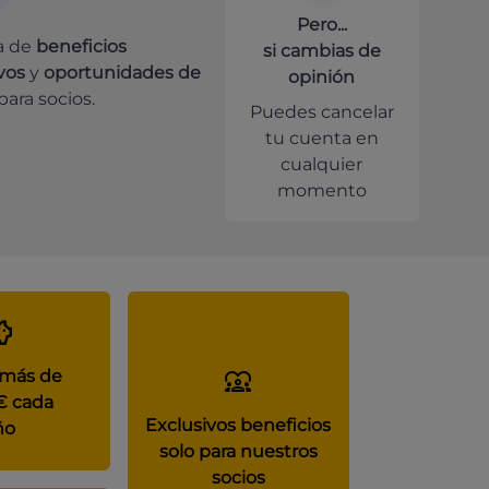
Pero...
a de
beneficios
si cambias de
vos
y
oportunidades de
opinión
para socios.
Puedes cancelar
tu cuenta en
cualquier
momento
 más de
€ cada
Exclusivos beneficios
ño
solo para nuestros
socios