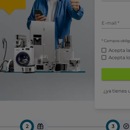
E-mail
*
* Campos oblig
Acepta l
Acepta l
¿ya tienes
2
3