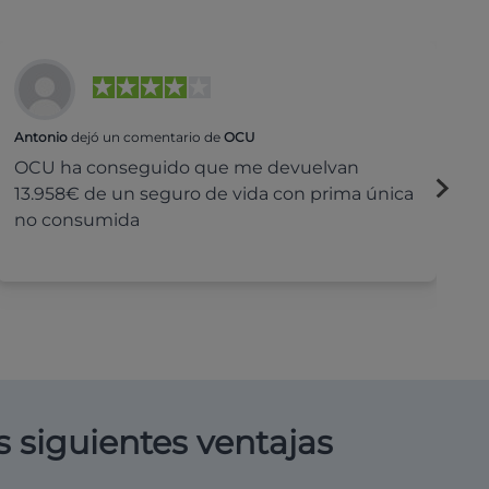
Antonio
dejó un comentario de
OCU
Na
OCU ha conseguido que me devuelvan
H
13.958€ de un seguro de vida con prima única
c
no consumida
s siguientes ventajas