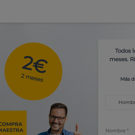
Todos l
2€
meses. Ri
2 meses
Más d
Homb
Nombre
*