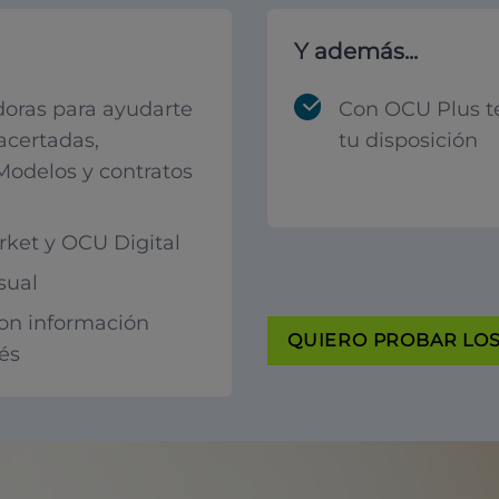
Y además...
oras para ayudarte
Con OCU Plus t
acertadas,
tu disposición
 Modelos y contratos
ket y OCU Digital
sual
con información
QUIERO PROBAR LOS 
rés