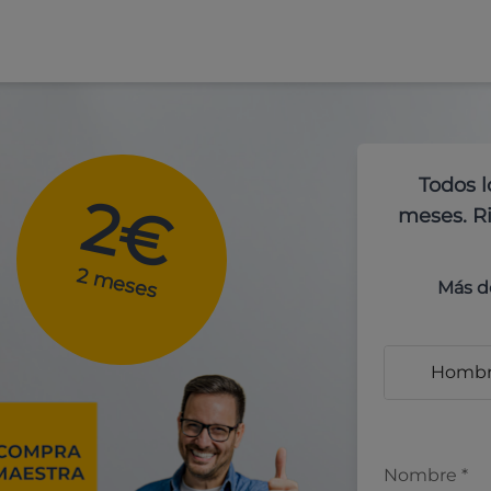
Todos l
2€
meses. Ri
2 meses
Más d
Homb
Nombre
*