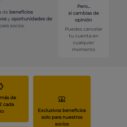
Pero...
a de
beneficios
si cambias de
vos
y
oportunidades de
opinión
para socios.
Puedes cancelar
tu cuenta en
cualquier
momento
 más de
€ cada
Exclusivos beneficios
ño
solo para nuestros
socios