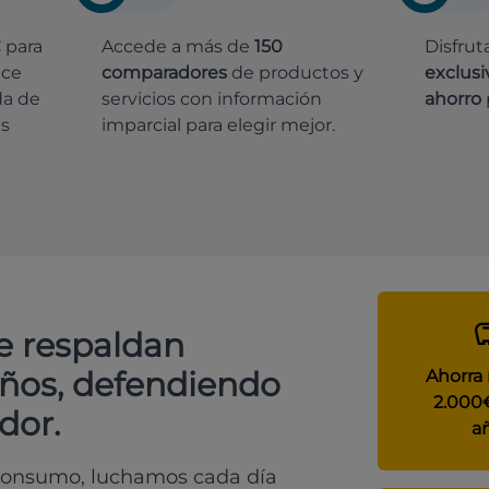
€
para
Accede a más de
150
Disfrut
ece
comparadores
de productos y
exclusi
da de
servicios con información
ahorro
es
imparcial para elegir mejor.
e respaldan
años, defendiendo
Ahorra
2.000
dor.
a
 consumo, luchamos cada día