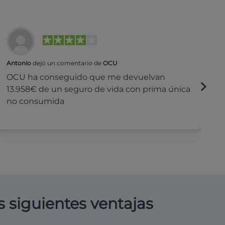
Antonio
dejó un comentario de
OCU
Na
OCU ha conseguido que me devuelvan
H
13.958€ de un seguro de vida con prima única
c
no consumida
s siguientes ventajas