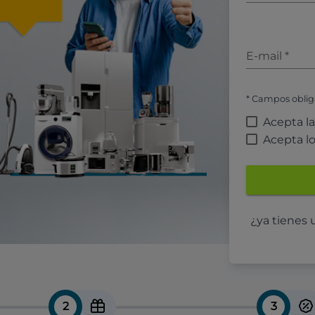
E-mail
*
* Campos oblig
Acepta l
Acepta l
¿ya tienes
2
3