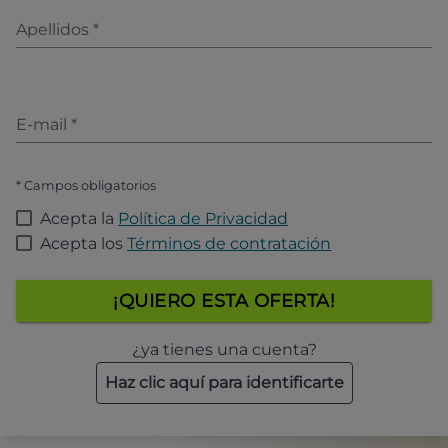
Apellidos
*
E-mail
*
* Campos obligatorios
Acepta la
Política de Privacidad
Acepta los
Términos de contratación
¡QUIERO ESTA OFERTA!
¿ya tienes una cuenta?
Haz clic aquí para identificarte