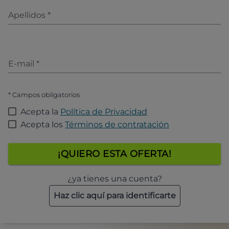
Apellidos
*
E-mail
*
* Campos obligatorios
Acepta la
Política de Privacidad
Acepta los
Términos de contratación
¡QUIERO ESTA OFERTA!
¿ya tienes una cuenta?
Haz clic aquí para identificarte