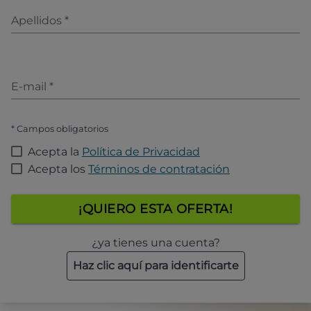
Apellidos
*
E-mail
*
* Campos obligatorios
Acepta la
Política de Privacidad
Acepta los
Términos de contratación
¡QUIERO ESTA OFERTA!
¿ya tienes una cuenta?
Haz clic aquí para identificarte