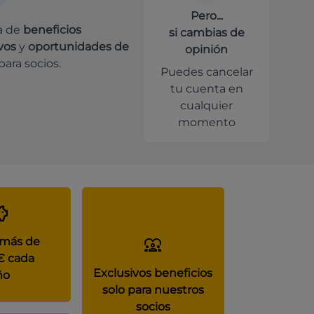
Pero...
a de
beneficios
si cambias de
vos
y
oportunidades de
opinión
para socios.
Puedes cancelar
tu cuenta en
cualquier
momento
 más de
€ cada
Exclusivos beneficios
ño
solo para nuestros
socios