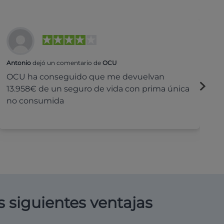
Antonio
dejó un comentario de
OCU
Na
OCU ha conseguido que me devuelvan
H
13.958€ de un seguro de vida con prima única
c
no consumida
s siguientes ventajas