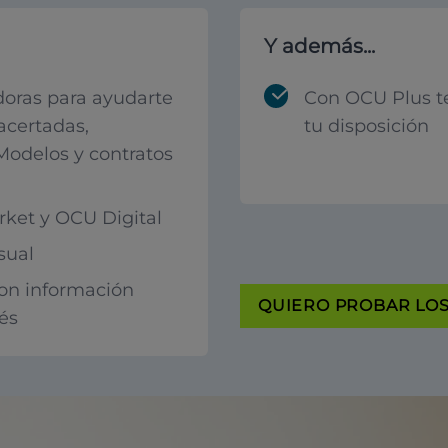
Y además...
oras para ayudarte
Con OCU Plus t
acertadas,
tu disposición
 Modelos y contratos
ket y OCU Digital
sual
con información
QUIERO PROBAR LOS 
rés