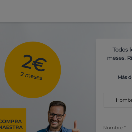
Todos l
2€
meses. Ri
2 meses
Más d
Homb
Nombre
*