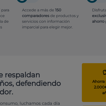
€
para
Accede a más de
150
Disfrut
ece
comparadores
de productos y
exclusi
da de
servicios con información
ahorro
es
imparcial para elegir mejor.
e respaldan
años, defendiendo
Ahorra
2.000
dor.
a
 consumo, luchamos cada día