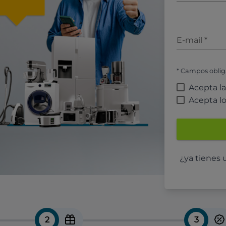
E-mail
*
* Campos oblig
Acepta l
Acepta l
¿ya tienes
2
3