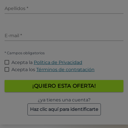
Apellidos
*
E-mail
*
* Campos obligatorios
Acepta la
Política de Privacidad
Acepta los
Términos de contratación
¡QUIERO ESTA OFERTA!
¿ya tienes una cuenta?
Haz clic aquí para identificarte