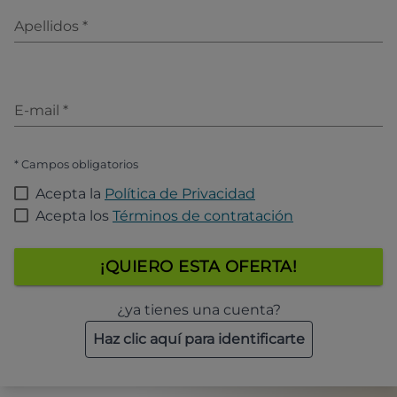
Apellidos
*
E-mail
*
* Campos obligatorios
Acepta la
Política de Privacidad
Acepta los
Términos de contratación
¡QUIERO ESTA OFERTA!
¿ya tienes una cuenta?
Haz clic aquí para identificarte