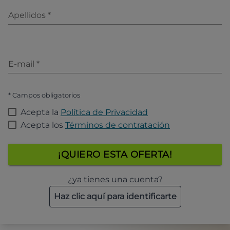
Apellidos
*
E-mail
*
* Campos obligatorios
Acepta la
Política de Privacidad
Acepta los
Términos de contratación
¡QUIERO ESTA OFERTA!
¿ya tienes una cuenta?
Haz clic aquí para identificarte