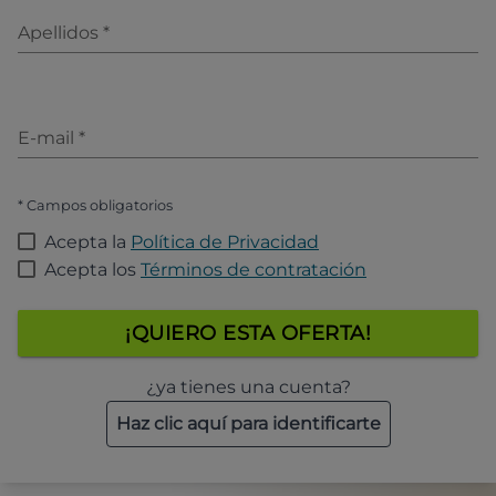
Apellidos
*
E-mail
*
* Campos obligatorios
Acepta la
Política de Privacidad
Acepta los
Términos de contratación
¡QUIERO ESTA OFERTA!
¿ya tienes una cuenta?
Haz clic aquí para identificarte