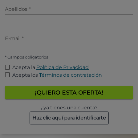
Apellidos
*
E-mail
*
* Campos obligatorios
Acepta la
Política de Privacidad
Acepta los
Términos de contratación
¡QUIERO ESTA OFERTA!
¿ya tienes una cuenta?
Haz clic aquí para identificarte