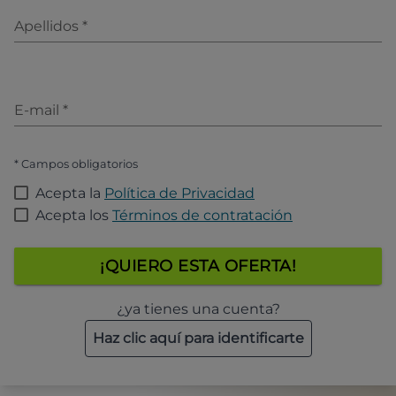
Apellidos
*
E-mail
*
* Campos obligatorios
Acepta la
Política de Privacidad
Acepta los
Términos de contratación
¡QUIERO ESTA OFERTA!
¿ya tienes una cuenta?
Haz clic aquí para identificarte