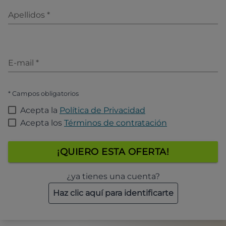
Apellidos
*
E-mail
*
* Campos obligatorios
Acepta la
Política de Privacidad
Acepta los
Términos de contratación
¡QUIERO ESTA OFERTA!
¿ya tienes una cuenta?
Haz clic aquí para identificarte