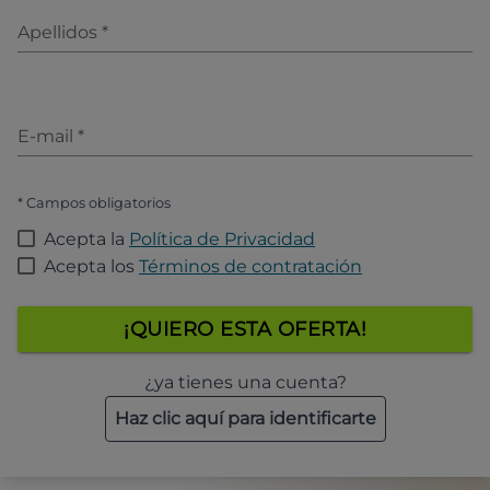
Apellidos
*
E-mail
*
* Campos obligatorios
Acepta la
Política de Privacidad
Acepta los
Términos de contratación
¡QUIERO ESTA OFERTA!
¿ya tienes una cuenta?
Haz clic aquí para identificarte