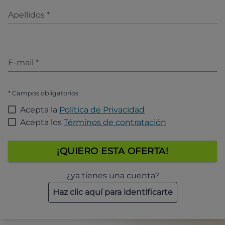
Apellidos
*
E-mail
*
* Campos obligatorios
Acepta la
Política de Privacidad
Acepta los
Términos de contratación
¡QUIERO ESTA OFERTA!
¿ya tienes una cuenta?
Haz clic aquí para identificarte