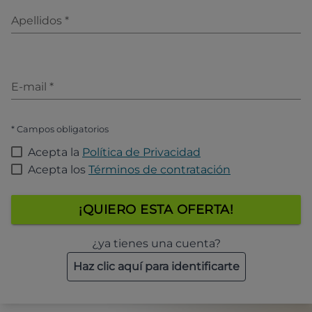
Apellidos
*
E-mail
*
* Campos obligatorios
Acepta la
Política de Privacidad
Acepta los
Términos de contratación
¡QUIERO ESTA OFERTA!
¿ya tienes una cuenta?
Haz clic aquí para identificarte