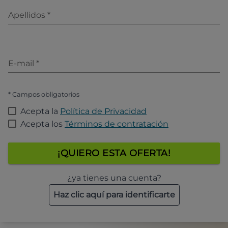
Apellidos
*
E-mail
*
* Campos obligatorios
Acepta la
Política de Privacidad
Acepta los
Términos de contratación
¡QUIERO ESTA OFERTA!
¿ya tienes una cuenta?
Haz clic aquí para identificarte