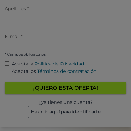
Apellidos
*
E-mail
*
* Campos obligatorios
Acepta la
Política de Privacidad
Acepta los
Términos de contratación
¡QUIERO ESTA OFERTA!
¿ya tienes una cuenta?
Haz clic aquí para identificarte