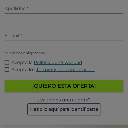
Apellidos
*
E-mail
*
* Campos obligatorios
Acepta la
Política de Privacidad
Acepta los
Términos de contratación
¡QUIERO ESTA OFERTA!
¿ya tienes una cuenta?
Haz clic aquí para identificarte