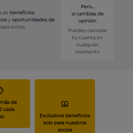
Pero...
a de
beneficios
si cambias de
vos
y
oportunidades de
opinión
para socios.
Puedes cancelar
tu cuenta en
cualquier
momento
 más de
€ cada
Exclusivos beneficios
ño
solo para nuestros
socios