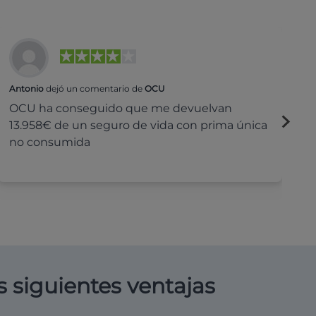
Antonio
dejó un comentario de
OCU
Na
OCU ha conseguido que me devuelvan
H
13.958€ de un seguro de vida con prima única
c
no consumida
s siguientes ventajas