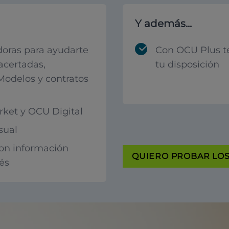
Y además...
oras para ayudarte
Con OCU Plus t
acertadas,
tu disposición
 Modelos y contratos
ket y OCU Digital
sual
con información
QUIERO PROBAR LOS 
rés