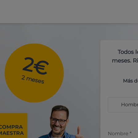
Todos l
2€
meses. Ri
2 meses
Más d
Homb
Nombre
*