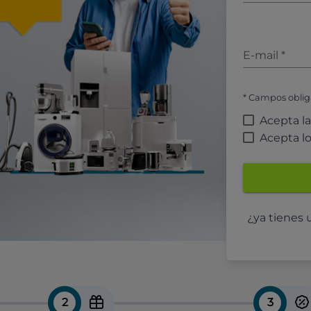
E-mail
*
* Campos oblig
Acepta l
Acepta l
¿ya tienes
2
3