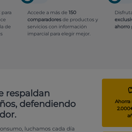
€
para
Accede a más de
150
Disfrut
ece
comparadores
de productos y
exclusi
da de
servicios con información
ahorro
es
imparcial para elegir mejor.
e respaldan
años, defendiendo
Ahorra
2.000
dor.
a
 consumo, luchamos cada día