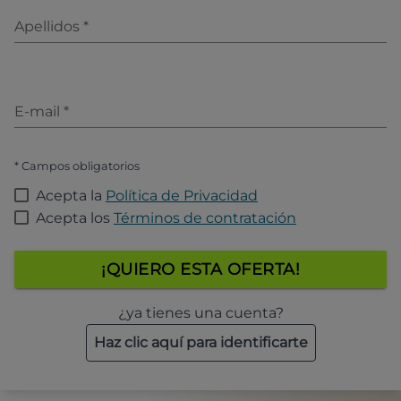
Apellidos
*
E-mail
*
* Campos obligatorios
Acepta la
Política de Privacidad
Acepta los
Términos de contratación
¡QUIERO ESTA OFERTA!
¿ya tienes una cuenta?
Haz clic aquí para identificarte