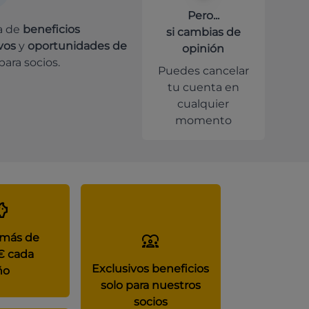
Pero...
a de
beneficios
si cambias de
vos
y
oportunidades de
opinión
para socios.
Puedes cancelar
tu cuenta en
cualquier
momento
 más de
€ cada
Exclusivos beneficios
ño
solo para nuestros
socios