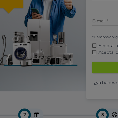
E-mail
*
* Campos oblig
Acepta l
Acepta l
¿ya tienes
2
3