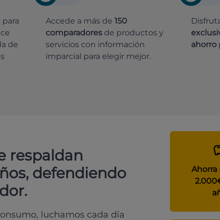
€
para
Accede a más de
150
Disfrut
ece
comparadores
de productos y
exclusi
da de
servicios con información
ahorro
es
imparcial para elegir mejor.
e respaldan
años, defendiendo
Ahorra
2.000
dor.
a
 consumo, luchamos cada día