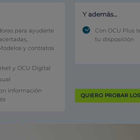
Y además...
oras para ayudarte
Con OCU Plus t
acertadas,
tu disposición
 Modelos y contratos
ket y OCU Digital
sual
con información
QUIERO PROBAR LOS 
rés