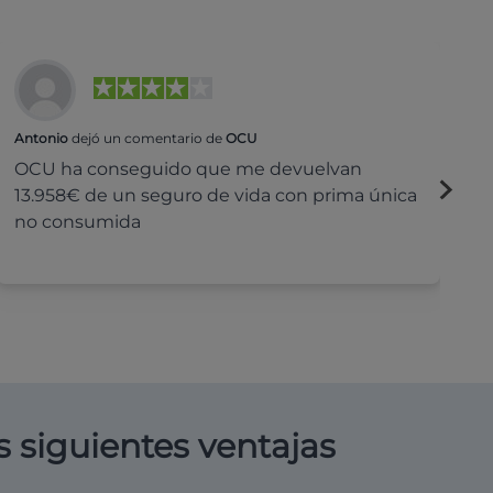
Antonio
dejó un comentario de
OCU
Na
OCU ha conseguido que me devuelvan
H
13.958€ de un seguro de vida con prima única
c
no consumida
s siguientes ventajas