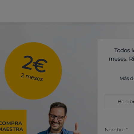
Todos l
2€
meses. Ri
2 meses
Más d
Homb
Nombre
*