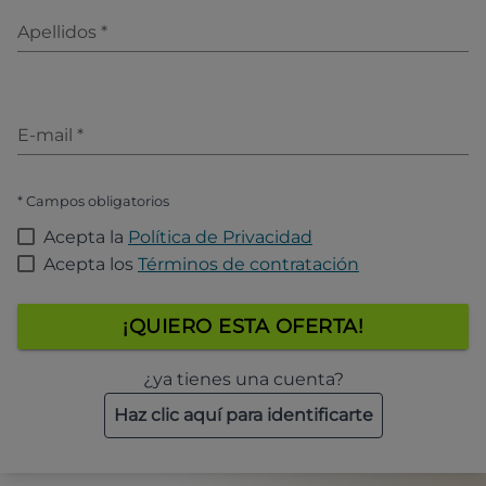
Apellidos
*
E-mail
*
* Campos obligatorios
Acepta la
Política de Privacidad
Acepta los
Términos de contratación
¡QUIERO ESTA OFERTA!
¿ya tienes una cuenta?
Haz clic aquí para identificarte