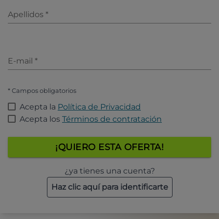
Apellidos
*
E-mail
*
* Campos obligatorios
Acepta la
Política de Privacidad
Acepta los
Términos de contratación
¡QUIERO ESTA OFERTA!
¿ya tienes una cuenta?
Haz clic aquí para identificarte