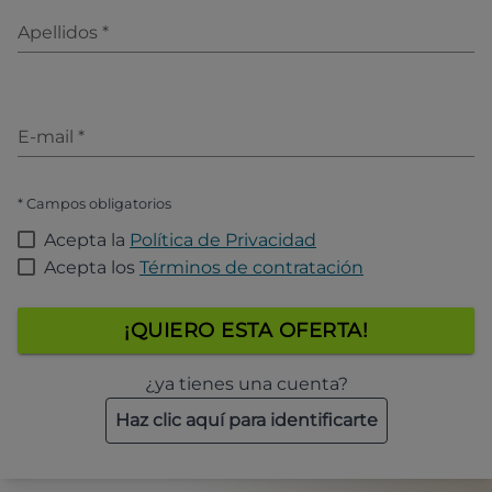
Apellidos
*
E-mail
*
* Campos obligatorios
Acepta la
Política de Privacidad
Acepta los
Términos de contratación
¡QUIERO ESTA OFERTA!
¿ya tienes una cuenta?
Haz clic aquí para identificarte