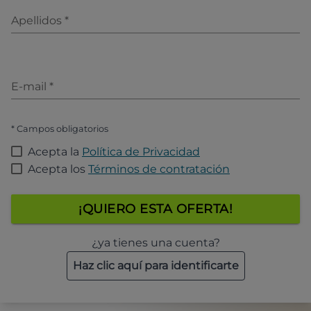
Apellidos
*
E-mail
*
* Campos obligatorios
Acepta la
Política de Privacidad
Acepta los
Términos de contratación
¡QUIERO ESTA OFERTA!
¿ya tienes una cuenta?
Haz clic aquí para identificarte