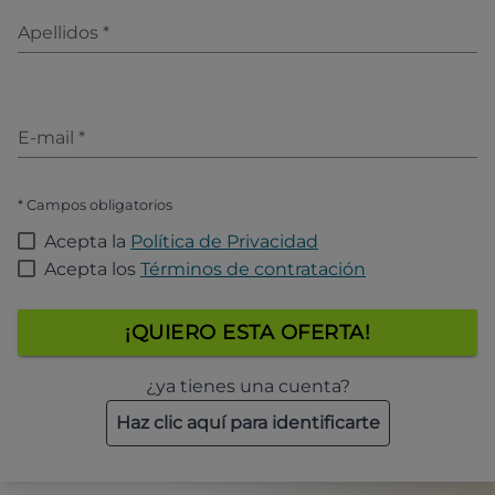
Apellidos
*
E-mail
*
* Campos obligatorios
Acepta la
Política de Privacidad
Acepta los
Términos de contratación
¡QUIERO ESTA OFERTA!
¿ya tienes una cuenta?
Haz clic aquí para identificarte