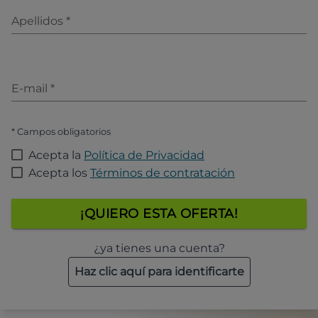
Apellidos
*
E-mail
*
* Campos obligatorios
Acepta la
Política de Privacidad
Acepta los
Términos de contratación
¡QUIERO ESTA OFERTA!
¿ya tienes una cuenta?
Haz clic aquí para identificarte