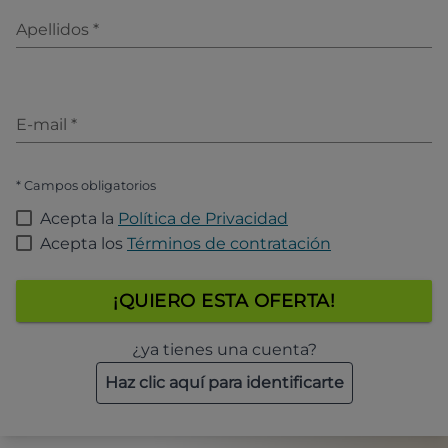
Apellidos
*
E-mail
*
* Campos obligatorios
Acepta la
Política de Privacidad
Acepta los
Términos de contratación
¡QUIERO ESTA OFERTA!
¿ya tienes una cuenta?
Haz clic aquí para identificarte