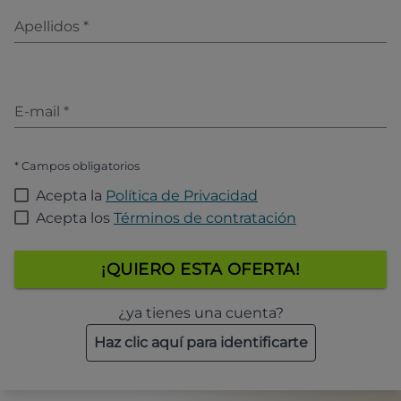
Apellidos
*
E-mail
*
* Campos obligatorios
Acepta la
Política de Privacidad
Acepta los
Términos de contratación
¡QUIERO ESTA OFERTA!
¿ya tienes una cuenta?
Haz clic aquí para identificarte