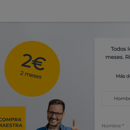
Todos l
2€
meses. Ri
2 meses
Más d
Homb
Nombre
*