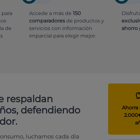
€
para
Accede a más de
150
Disfrut
ece
comparadores
de productos y
exclusi
da de
servicios con información
ahorro
es
imparcial para elegir mejor.
e respaldan
años, defendiendo
Ahorra
2.000
dor.
a
 consumo, luchamos cada día