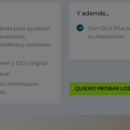
Y además...
oras para ayudarte
Con OCU Plus t
acertadas,
tu disposición
 Modelos y contratos
ket y OCU Digital
sual
con información
QUIERO PROBAR LOS 
rés