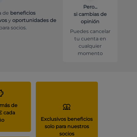
Pero...
a de
beneficios
si cambias de
vos
y
oportunidades de
opinión
para socios.
Puedes cancelar
tu cuenta en
cualquier
momento
 más de
€ cada
Exclusivos beneficios
ño
solo para nuestros
socios