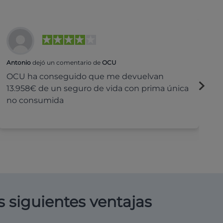
Antonio
dejó un comentario de
OCU
Na
OCU ha conseguido que me devuelvan
H
13.958€ de un seguro de vida con prima única
c
no consumida
s siguientes ventajas