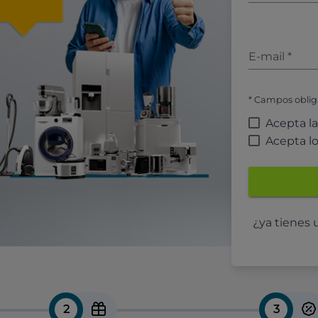
E-mail
*
* Campos oblig
Acepta l
Acepta l
¿ya tienes
2
3