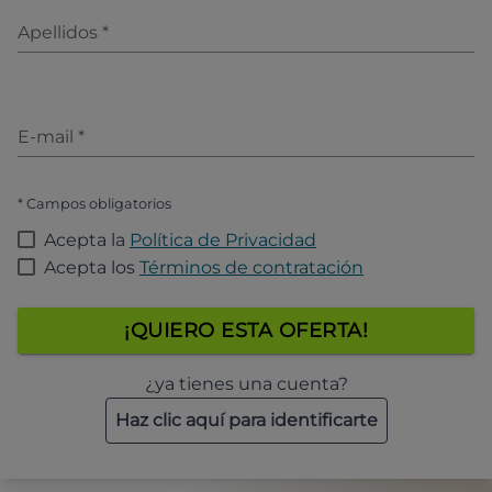
Apellidos
*
E-mail
*
* Campos obligatorios
Acepta la
Política de Privacidad
Acepta los
Términos de contratación
¡QUIERO ESTA OFERTA!
¿ya tienes una cuenta?
Haz clic aquí para identificarte